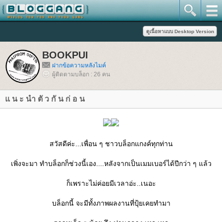
BOOKPUI
ฝากข้อความหลังไมค์
ผู้ติดตามบล็อก : 26 คน
น ะ นำ ตั ว กั น ก่ อ น
สวัสดีค่ะ...เพื่อน ๆ ชาวบล็อกแกงค์ทุกท่าน
เพิ่งจะมา ทำบล็อกก็ช่วงนี้เอง....หลังจากเป็นเมมเบอร์ได้ปีกว่า ๆ แล้ว
ก็เพราะไม่ค่อยมีเวลาอ่ะ..เนอะ
บล็อกนี้ จะมีทั้งภาพผลงานที่ปุ้ยเคยทำมา