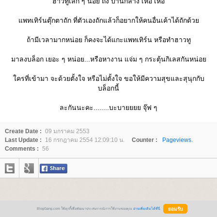
ฮาวทูเล็ก ๆ น้อย ถึง ปานกลาง เหอ เหอ
พทเทิร์นตุ๊กตาถัก ที่ตัวเองถักแล้วก็อยากให้คนอื่นเค้าได้ถักด้ว
ถ้ามีเวลามากหน่อย ก็คงจะได้แกะแพทเทิร์น หรือทำฮาวทู
มาลงบล็อก เยอะ ๆ หน่อย...หรือหางาน แจ่ม ๆ กระตุ้นกิเลสกันหน่อ
ครที่เข้ามา จะด้วยตั้งใจ หรือไม่ตั้งใจ ขอให้มีความสุขและสุนุกกับ
บล็อกนี้
ละกันนะคะ........บะบายยยย จุ๊ฟ ๆ
Create Date :
09 มกราคม 2553
Last Update :
16 กรกฎาคม 2554 12:09:10 น.
Counter :
Pageviews.
Comments :
56
BlogGang.com ใช้คุกกี้เพื่อพัฒนาประสบการณ์การใช้งานของคุณ
อ่านเพิ่มเติมได้ที่นี่